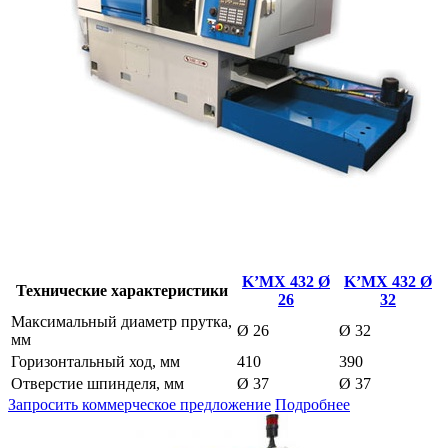
K’MX 432 Ø
K’MX 432 Ø
Технические характеристики
26
32
Максимальный диаметр прутка,
Ø 26
Ø 32
мм
Горизонтальный ход, мм
410
390
Отверстие шпинделя, мм
Ø 37
Ø 37
Запросить коммерческое предложение
Подробнее