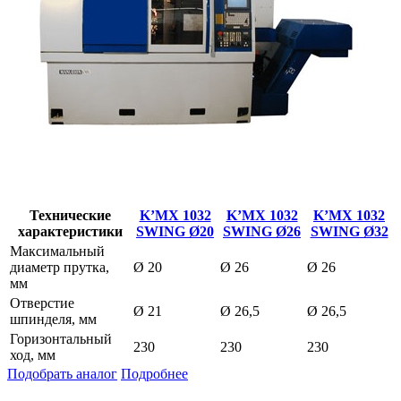
Технические
K’MX 1032
K’MX 1032
K’MX 1032
характеристики
SWING Ø20
SWING Ø26
SWING Ø32
Максимальный
диаметр прутка,
Ø 20
Ø 26
Ø 26
мм
Отверстие
Ø 21
Ø 26,5
Ø 26,5
шпинделя, мм
Горизонтальный
230
230
230
ход, мм
Подобрать аналог
Подробнее