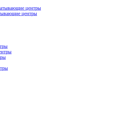
батывающие центры
тывающие центры
нтры
ентры
тры
нтры