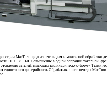
серии MacTurn предназначены для комплексной обработки дета
ности HRC 58…60. Совмещение в одной операции токарной, фрез
изготовления деталей, имеющих цилиндрическую форму. Техниче
: от единичного до серийного. Обрабатывающие центры MacTurn
ве.