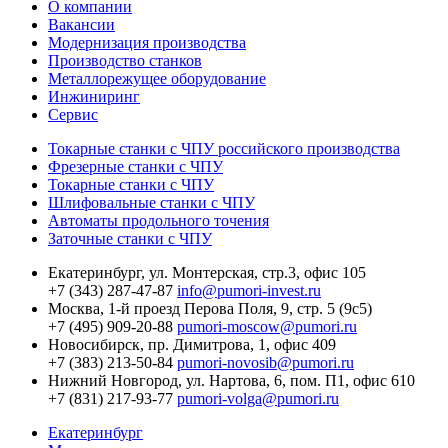
О компании
Вакансии
Модернизация производства
Производство станков
Металлорежущее оборудование
Инжиниринг
Сервис
Токарные станки с ЧПУ российского производства
Фрезерные станки с ЧПУ
Токарные станки с ЧПУ
Шлифовальные станки с ЧПУ
Автоматы продольного точения
Заточные станки с ЧПУ
Екатеринбург,
ул. Монтерская, стр.3, офис 105
+7 (343) 287-47-87
info@pumori-invest.ru
Москва,
1-й проезд Перова Поля, 9, стр. 5 (9с5)
+7 (495) 909-20-88
pumori-moscow@pumori.ru
Новосибирск,
пр. Димитрова, 1, офис 409
+7 (383) 213-50-84
pumori-novosib@pumori.ru
Нижний Новгород,
ул. Нартова, 6, пом. П1, офис 610
+7 (831) 217-93-77
pumori-volga@pumori.ru
Екатеринбург