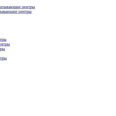
батывающие центры
тывающие центры
нтры
ентры
тры
нтры